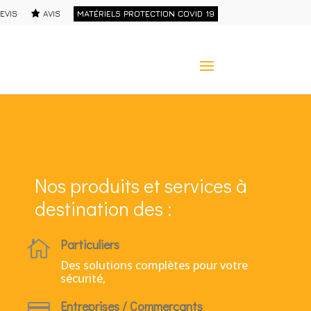
EVIS
AVIS
MATÉRIELS PROTECTION COVID 19
Nos produits et services à
destination des :
Particuliers

Des solutions complètes pour votre
sécurité,
Entreprises / Commerçants
