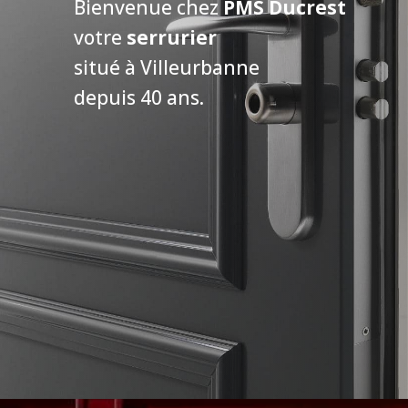
Bienvenue chez
PMS Ducrest
votre
serrurier
situé à Villeurbanne
depuis 40 ans.